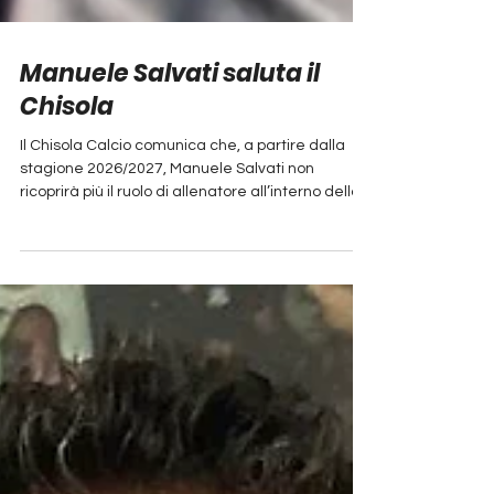
Manuele Salvati saluta il
Chisola
Il Chisola Calcio comunica che, a partire dalla
stagione 2026/2027, Manuele Salvati non
ricoprirà più il ruolo di allenatore all’interno della
nostra società. Manuele ha trascorso sei stagioni
in biancoblù, distinguendosi sempre per
competenza, professionalità e per la grande
capacità di lavorare con i ragazzi, sia dal punto
di vista tecnico che umano. Il suo percorso al
Chisola è stato impreziosito dalla conquista di
trofei importanti quali due SuperOscar e due