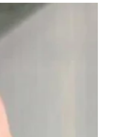
Calcio con Juventus Football Club. Si entrerà così
nell’undicesimo anno consecutivo di sinergie tra
la più scudettata società professionistica d’Italia
e il Chisola. Le Juventus Academy
rappresentano un numero ristretto di centri di
eccellenza e di riferimento sul territorio
nazionale, selezionate in base a una serie di
parametri spor