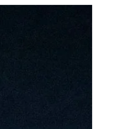
crescita e consolidamento della struttura
societaria. Icardi lavorerà in stretta sinergia con
la Direzione Sportiva, la Direzione Tecnica e la
Segreteria, con l'obiettivo di ottimizzare
l'organizzazione interna, coordinare gli aspetti
logistici e operativi, supportare la gestione dei
diri