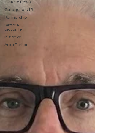
Tutte le news
Categoria U15
Partnership
Settore
giovanile
Iniziative
Area Portieri