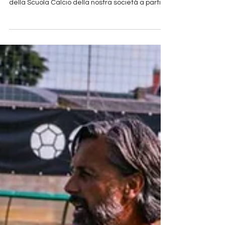
Daniele Sorano è il nuovo
Responsabile della Scuola
Calcio
Il Chisola Calcio è lieto di comunicare che
Daniele Sorano ricoprirà il ruolo di Responsabile
della Scuola Calcio della nostra società a partire
dalla stagione sportiva 2026/2027. Per Sorano si
tratta di un ritorno in biancoblù: la sua
precedente esperienza al Chisola, nel ruolo di
allenatore, si era infatti conclusa nel 2021.
Successivamente ha ricoperto l'incarico di
Responsabile della Scuola Calcio presso il
Vianney, maturando ulteriori competenze ed
esperienze nel settore