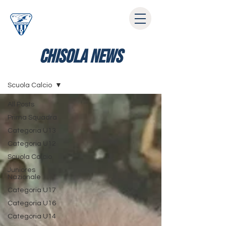
chisola news
News
Scuola Calcio
All Posts
Prima Squadra
Categoria U13
Categoria U12
Scuola Calcio
Juniores
Nazionale
Categoria U17
Categoria U16
Categoria U14