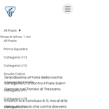
Post
All Posts
Tempo di lettura: 1 min
All Posts
Prima Squadra
Categoria U13
Categoria U12
Scuola Calcio
Grandissima vittoria della nostra 
Juniores Nazionale
categoria U10 contro il Paris Saint-
Germain nel Torneo di Trezzano.
Categoria U17
Categoria U16
Il match si è concluso 6-0, ma al di là 
del risultato ciò che conta davvero 
Categoria U14