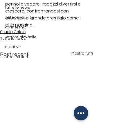
per noi è vedere i ragazzi divertirsi e 
Tutte le news
crescere, confrontandosi con 
Categoria U15
avversari di grande prestigio come il 
club parigino.
Partnership
Scuola Calcio
Settore giovanile
Tutte le news
Iniziative
Mostra tutti
Post recenti
Area Portieri