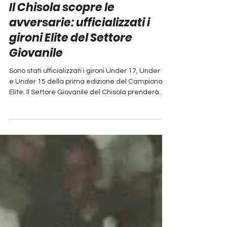
Il Chisola scopre le
avversarie: ufficializzati i
gironi Elite del Settore
Giovanile
Sono stati ufficializzati i gironi Under 17, Under 16
e Under 15 della prima edizione del Campionato
Elite. Il Settore Giovanile del Chisola prenderà
parte al nuovo format in tutte e tre le categorie,
confermando ancora una volta la propria
presenza ai massimi livelli del calcio giovanile
regionale. Girone Under 17 Asti Baveno Stresa
Biellese CBS Carmagnola Cenisia Chisola Cuneo
1905 Fulgor CRV Giovanile Centallo Lascaris Pro
Eureka Sisport Spazio Talent Soccer Vanchiglia
Vol