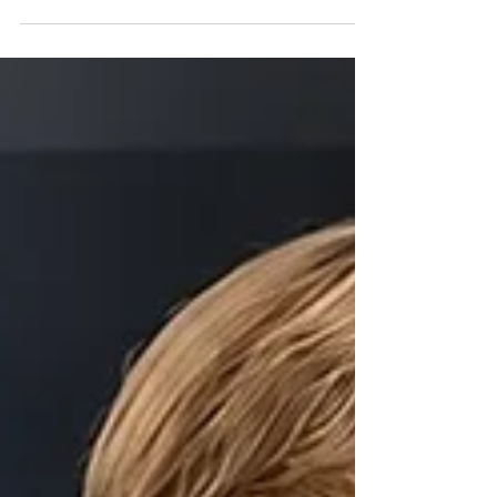
Chisola Calcio
Il Chisola Calcio comunica di aver affidato a Luca
Icardi l'incarico di Direttore Operativo per la
stagione sportiva 2026/2027. Il suo ingresso
rappresenta un ulteriore passo nel percorso di
crescita e consolidamento della struttura
societaria. Icardi lavorerà in stretta sinergia con
la Direzione Sportiva, la Direzione Tecnica e la
Segreteria, con l'obiettivo di ottimizzare
l'organizzazione interna, coordinare gli aspetti
logistici e operativi, supportare la gestione dei
diri