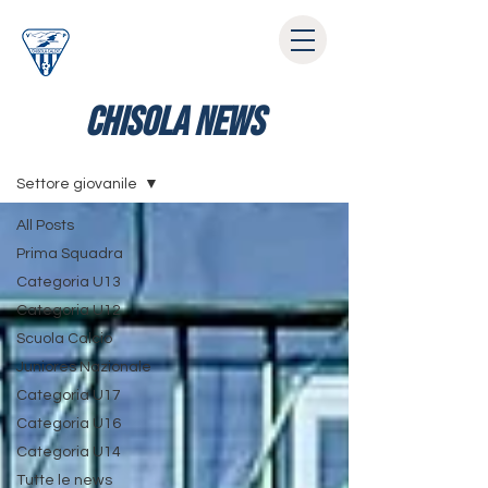
chisola news
News
Settore giovanile
All Posts
Prima Squadra
Categoria U13
Categoria U12
Scuola Calcio
Juniores Nazionale
Categoria U17
Categoria U16
Categoria U14
Tutte le news