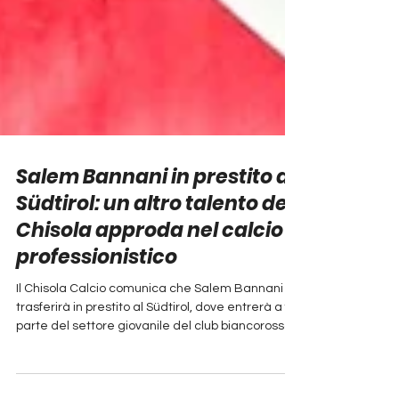
Salem Bannani in prestito al
Südtirol: un altro talento del
Chisola approda nel calcio
professionistico
Il Chisola Calcio comunica che Salem Bannani si
trasferirà in prestito al Südtirol, dove entrerà a far
parte del settore giovanile del club biancorosso.
Attaccante classe 2010, dotato di grande
tecnica e visione di gioco, Salem veste la maglia