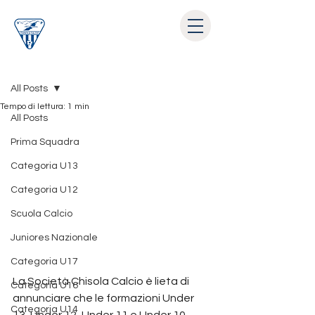
Post
All Posts
Tempo di lettura: 1 min
All Posts
Prima Squadra
Categoria U13
Categoria U12
Scuola Calcio
Juniores Nazionale
Categoria U17
La Società Chisola Calcio è lieta di 
Categoria U16
annunciare che le formazioni Under 
Categoria U14
13, Under 12, Under 11 e Under 10 