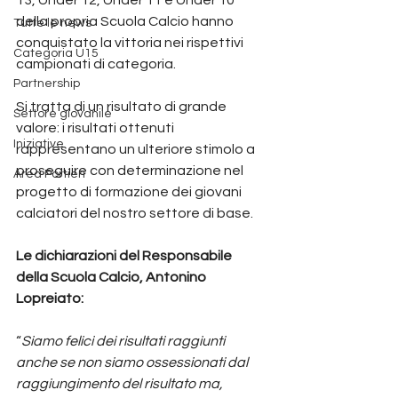
della propria Scuola Calcio hanno 
Tutte le news
conquistato la vittoria nei rispettivi 
Categoria U15
campionati di categoria.
Partnership
Si tratta di un risultato di grande 
Settore giovanile
valore: i risultati ottenuti 
Iniziative
rappresentano un ulteriore stimolo a 
proseguire con determinazione nel 
Area Portieri
progetto di formazione dei giovani 
calciatori del nostro settore di base.
Le dichiarazioni del Responsabile 
della Scuola Calcio, Antonino 
Lopreiato:
“
Siamo felici dei risultati raggiunti 
anche se non siamo ossessionati dal 
raggiungimento del risultato ma, 