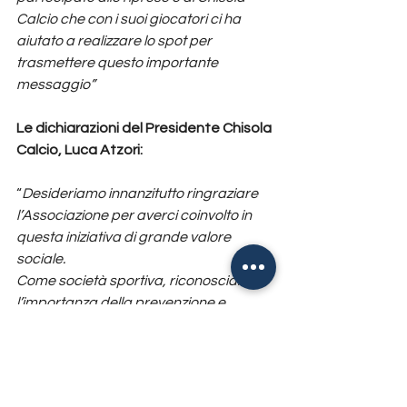
Calcio che con i suoi giocatori ci ha 
aiutato a realizzare lo spot per 
trasmettere questo importante 
messaggio”
Le dichiarazioni del Presidente Chisola 
Calcio, Luca Atzori:
“
Desideriamo innanzitutto ringraziare 
l’Associazione per averci coinvolto in 
questa iniziativa di grande valore 
sociale.
Come società sportiva, riconosciamo 
l’importanza della prevenzione e 
riteniamo fondamentale promuovere 
una maggiore consapevolezza sul 
riconoscimento tempestivo dei segnali 
di un problema cardiaco.