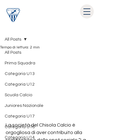
Post
All Posts
Tempo di lettura: 2 min
All Posts
Prima Squadra
Categoria U13
Categoria U12
Scuola Calcio
Juniores Nazionale
Categoria U17
La società del Chisola Calcio è 
Categoria U16
orgogliosa di aver contribuito alla 
Categoria U14
realizzazione dello spot sociale “La 