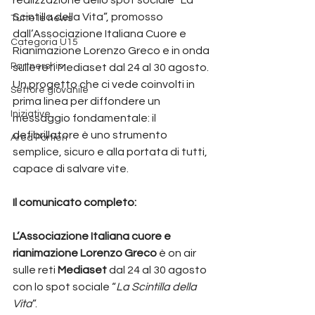
Scintilla della Vita”, promosso 
Tutte le news
dall’Associazione Italiana Cuore e 
Categoria U15
Rianimazione Lorenzo Greco e in onda 
Partnership
sulle reti Mediaset dal 24 al 30 agosto.
Un progetto che ci vede coinvolti in 
Settore giovanile
prima linea per diffondere un 
Iniziative
messaggio fondamentale: il 
defibrillatore è uno strumento 
Area Portieri
semplice, sicuro e alla portata di tutti, 
capace di salvare vite.
Il comunicato completo:
L’Associazione Italiana cuore e 
rianimazione Lorenzo Greco
 è on air 
sulle reti 
Mediaset
 dal 24 al 30 agosto 
con lo spot sociale “
La Scintilla della 
Vita
”.