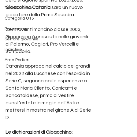
Gioacchino Catania 
sarà un nuovo 
Tutte le news
giocatore della Prima Squadra.
Categoria U15
Partnership
Centravanti mancino classe 2003, 
Gioacchino è cresciuto nelle giovanili 
Settore giovanile
di Palermo, Cagliari, Pro Vercelli e 
Iniziative
Sampdoria.
Area Portieri
Catania approda nel calcio dei grandi 
nel 2022 alla Lucchese con l’esordio in 
Serie C, seguono poi le esperienze a 
Santa Maria Cilento, Canicattì e 
Sancataldese, prima di vestire 
quest’estate la maglia dell’Asti e 
mettersi in mostra nel girone A di Serie 
D.
Le dichiarazioni di Gioacchino: