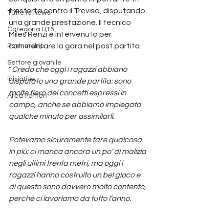
trasferta contro il Treviso, disputando 
Tutte le news
una grande prestazione. Il tecnico 
Categoria U15
Miles Renzi è intervenuto per 
commentare la gara nel post partita.
Partnership
Settore giovanile
“
Credo che oggi i ragazzi abbiano 
Iniziative
disputato una grande partita: sono 
molto fiero dei concetti espressi in 
Area Portieri
campo, anche se abbiamo impiegato 
qualche minuto per assimilarli.
Potevamo sicuramente fare qualcosa 
in più: ci manca ancora un po’ di malizia 
negli ultimi trenta metri, ma oggi i 
ragazzi hanno costruito un bel gioco e 
di questo sono davvero molto contento, 
perché ci lavoriamo da tutto l’anno.