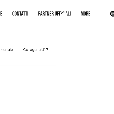
LE
Contatti
Partner Ufficiali
More
azionale
Categoria U17
ttore giovanile
Iniziative