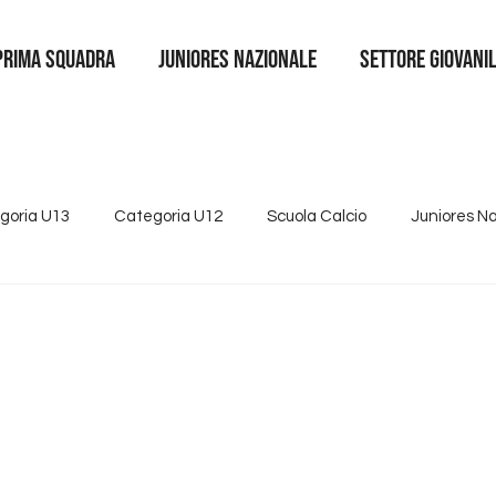
Prima squadra
juniores nazionale
SETTORE GIOVANI
goria U13
Categoria U12
Scuola Calcio
Juniores N
4
Tutte le news
Categoria U15
Partnership
Se