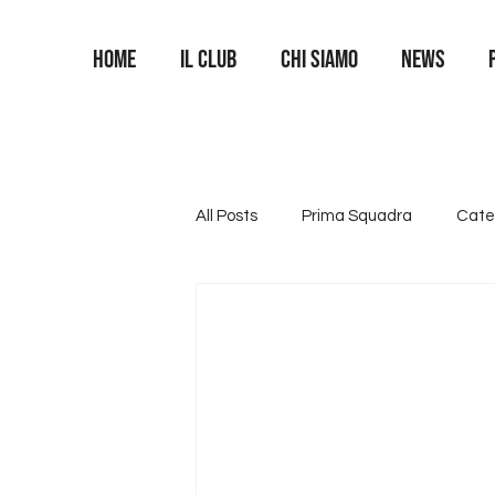
Home
Il Club
Chi siamo
News
All Posts
Prima Squadra
Cate
Categoria U16
Categoria U1
Area Portieri