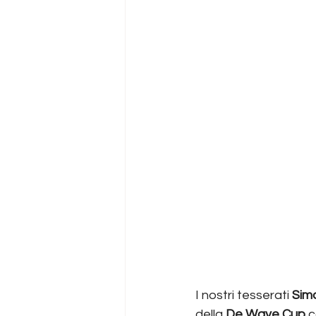
I nostri tesserati 
Simo
della 
De Wave Cup 
c