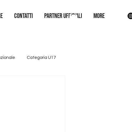
LE
Contatti
Partner Ufficiali
More
azionale
Categoria U17
ttore giovanile
Iniziative