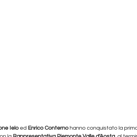
ne Ielo 
ed 
Enrico Conterno
 hanno conquistato la prima
on la 
Rappresentativa Piemonte Valle d’Aosta
, al term