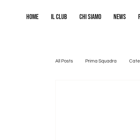
Home
Il Club
Chi siamo
News
All Posts
Prima Squadra
Cate
Categoria U16
Categoria U1
Area Portieri