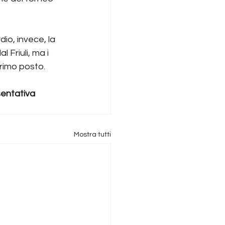
dio, invece, la 
 Friuli, ma i 
primo posto.
entativa 
Mostra tutti