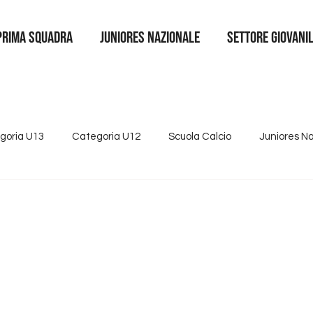
Prima squadra
juniores nazionale
SETTORE GIOVANI
goria U13
Categoria U12
Scuola Calcio
Juniores N
4
Tutte le news
Categoria U15
Partnership
Se