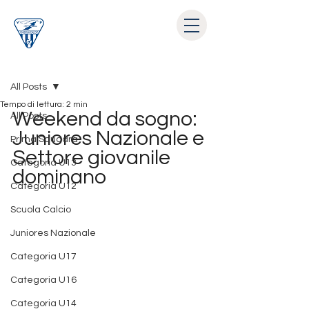
Post
All Posts
Tempo di lettura: 2 min
Weekend da sogno: 
All Posts
Juniores Nazionale e 
Prima Squadra
Settore giovanile 
Categoria U13
dominano
Categoria U12
Scuola Calcio
Juniores Nazionale
Categoria U17
Categoria U16
Categoria U14