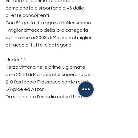
vittoria nelle prime 10 partite di 
campionato e si portano a +6 dalle 
dirette concorrenti.
Con 61 gol fatti i ragazzi di Alessi sono 
il miglior attacco della loro categoria 
ed insieme ai 2008 di Mezzano il miglior 
attacco di tutte le categorie.
Under 14
Terza vittoria nelle prime 3 giornate 
per i 2010 di Mandes che superano per 
2-0 l’ostacolo Piossasco con le reti di 
D’Apice ed Atzori.
Da segnalare l’esordio nel settore 
giovanile del portiere classe 2011 
Alessandro Nocarino e del 
centravanti 2011 Samuele Bove che 
seguono gli esordi precedenti di 
Christian Mazzarrisi, Francesco 