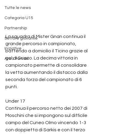
Tutte le news
Categoria U15
Partnership
La squadra di Mister Gnan continua il 
Settore giovanile
grande percorso in campionato, 
Iniziative
battendo a domicilio il Ticino grazie al 
gol di Suazo. La decima vittoria in 
Area Portieri
campionato permette di consolidare 
la vetta aumentando il distacco dalla 
seconda forza del campionato di 6 
punti.
Under 17
Continua il percorso netto dei 2007 di 
Moschini che si impongono sul difficile 
campo del Cuneo Olmo vincendo 1-3 
con doppietta di Sarkis e con il terzo 