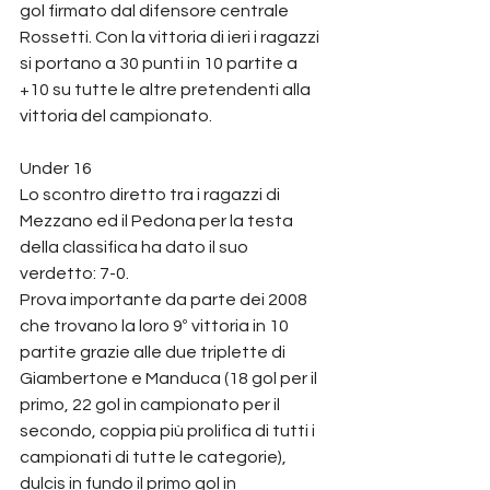
gol firmato dal difensore centrale 
Rossetti. Con la vittoria di ieri i ragazzi 
si portano a 30 punti in 10 partite a 
+10 su tutte le altre pretendenti alla 
vittoria del campionato.
Under 16
Lo scontro diretto tra i ragazzi di 
Mezzano ed il Pedona per la testa 
della classifica ha dato il suo 
verdetto: 7-0.
Prova importante da parte dei 2008 
che trovano la loro 9º vittoria in 10 
partite grazie alle due triplette di 
Giambertone e Manduca (18 gol per il 
primo, 22 gol in campionato per il 
secondo, coppia più prolifica di tutti i 
campionati di tutte le categorie), 
dulcis in fundo il primo gol in 