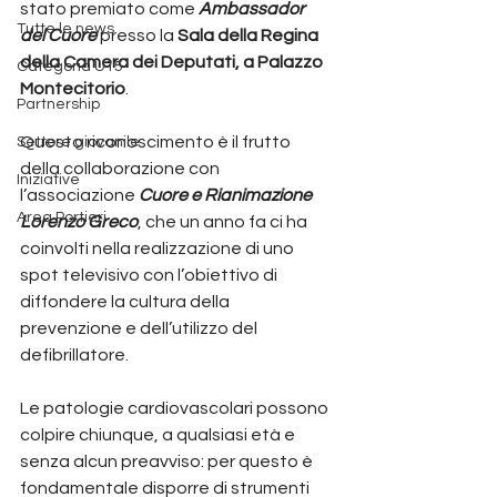
stato premiato come 
Ambassador 
Tutte le news
del Cuore
 presso la 
Sala della Regina 
della Camera dei Deputati, a Palazzo 
Categoria U15
Montecitorio
.
Partnership
Questo riconoscimento è il frutto 
Settore giovanile
della collaborazione con 
Iniziative
l’associazione 
Cuore e Rianimazione 
Area Portieri
Lorenzo Greco
, che un anno fa ci ha 
coinvolti nella realizzazione di uno 
spot televisivo con l’obiettivo di 
diffondere la cultura della 
prevenzione e dell’utilizzo del 
defibrillatore.
Le patologie cardiovascolari possono 
colpire chiunque, a qualsiasi età e 
senza alcun preavviso: per questo è 
fondamentale disporre di strumenti 