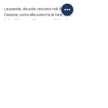
Le parole, da sole, restano tali. È 
l’azione, unita alla volontà di fare, che 
fa la differenza. E in questo, il Chisola 
ha scelto con convinzione la strada 
dell’agire — e continuerà a farlo.
Iniziative
Tutte le news
Mostra tutti
Post recenti