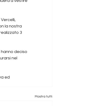
nuerà a vestire 
ercelli, 
n la nostra 
ealizzato 3 
tà hanno deciso 
rarsi nel 
va ed 
Mostra tutti