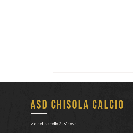
ASD Chisola Calcio
Via del castello 3, Vinovo
Salem Bannani in