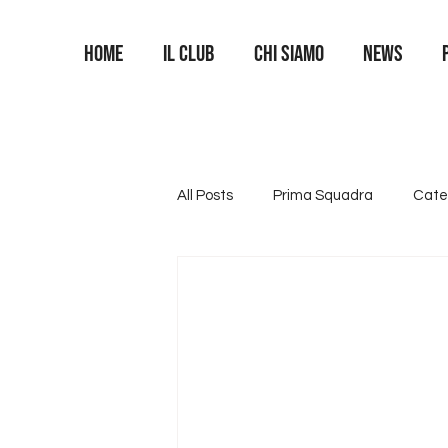
Home
Il Club
Chi siamo
News
All Posts
Prima Squadra
Cate
Categoria U16
Categoria U1
Area Portieri