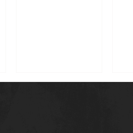
Definito l'organigramma
Il Ch