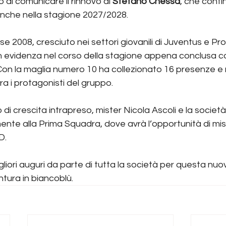
to di comunicare il rinnovo di 
Stefano Chessa
, che conti
anche nella stagione 2027/2028.
 2008, cresciuto nei settori giovanili di Juventus e Pro V
n evidenza nel corso della stagione appena conclusa co
Con la maglia numero 10 ha collezionato 16 presenze e r
ra i protagonisti del gruppo.
o di crescita intrapreso, mister Nicola Ascoli e la socie
ente alla Prima Squadra, dove avrà l’opportunità di misu
D.
liori auguri da parte di tutta la società per questa nuo
ura in biancoblù.