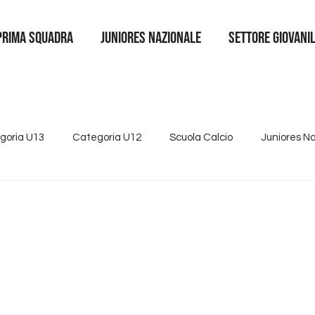
Prima squadra
juniores nazionale
SETTORE GIOVANI
goria U13
Categoria U12
Scuola Calcio
Juniores N
4
Tutte le news
Categoria U15
Partnership
Se