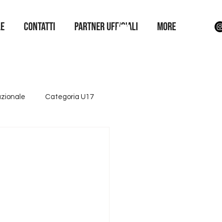
LE
Contatti
Partner Ufficiali
More
azionale
Categoria U17
ttore giovanile
Iniziative