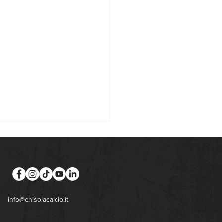
info@chisolacalcio.it
isola apre la