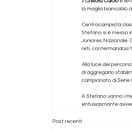
Il 
Chisola Calcio
 è lie
la maglia biancoblù 
Centrocampista classe
Stefano si è messo i
Juniores Nazionale. 
reti, confermandosi t
Alla luce del percors
di aggregarlo stabilm
campionato di Serie 
A Stefano vanno i mig
entusiasmante avvent
Post recenti