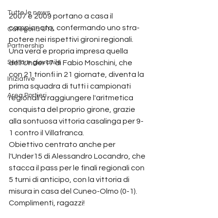
Tutte le news
2007 e 2009 portano a casa il 
campionato, confermando uno stra-
Categoria U15
potere nei rispettivi gironi regionali.
Partnership
Una vera e propria impresa quella 
Settore giovanile
dell'Under17 di Fabio Moschini, che 
con 21 trionfi in 21 giornate, diventa la 
Iniziative
prima squadra di tutti i campionati 
Area Portieri
regionali a raggiungere l'aritmetica 
conquista del proprio girone, grazie 
alla sontuosa vittoria casalinga per 9-
1 contro il Villafranca.
Obiettivo centrato anche per 
l'Under15 di Alessandro Locandro, che 
stacca il pass per le finali regionali con 
5 turni di anticipo, con la vittoria di 
misura in casa del Cuneo-Olmo (0-1).
Complimenti, ragazzi!