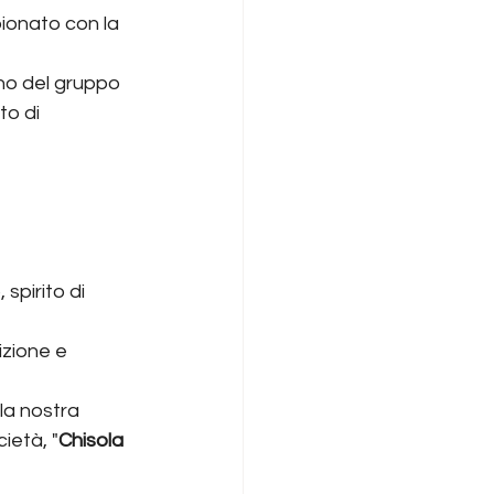
ionato con la 
rno del gruppo 
to di 
pirito di 
izione e 
la nostra 
ietà, "
Chisola 