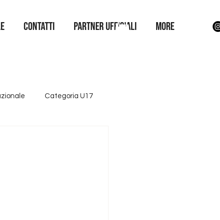
LE
Contatti
Partner Ufficiali
More
azionale
Categoria U17
ttore giovanile
Iniziative