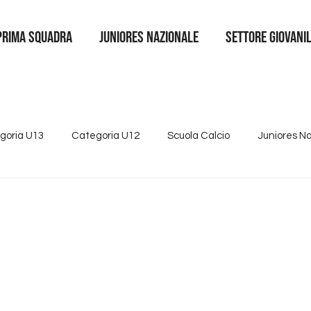
Prima squadra
juniores nazionale
SETTORE GIOVANI
goria U13
Categoria U12
Scuola Calcio
Juniores N
4
Tutte le news
Categoria U15
Partnership
Se