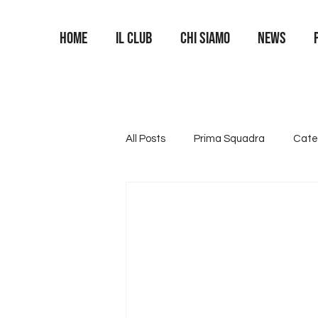
Home
Il Club
Chi siamo
News
All Posts
Prima Squadra
Cate
Categoria U16
Categoria U1
Area Portieri