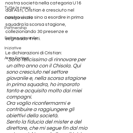
nostra società nella categoria U16 
Tutte le news
dall'Asti, Cristian è cresciuto nel 
nostro vivaio sino a esordire in prima 
Categoria U15
squadra la scorsa stagione, 
Partnership
collezionando 30 presenze e 
Settore giovanile
segnando 4 reti.
Iniziative
Le dichiarazioni di Cristian:
Area Portieri
"
Sono felicissimo di rinnovare per 
un altro anno con il Chisola. Qui 
sono cresciuto nel settore 
giovanile e, nella scorsa stagione 
in prima squadra, ho imparato 
tanto e acquisito molto dai miei 
compagni.
Ora voglio riconfermarmi e 
contribuire a raggiungere gli 
obiettivi della società. 
Sento la fiducia del mister e del 
direttore, che mi segue fin dal mio 