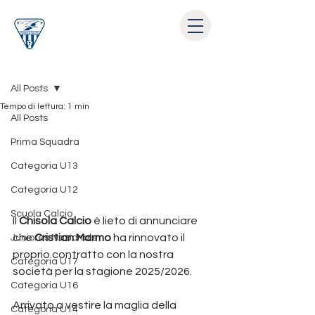
Post
All Posts
Tempo di lettura: 1 min
All Posts
Prima Squadra
Categoria U13
Categoria U12
Scuola Calcio
Il 
Chisola Calcio
 è lieto di annunciare 
che
 Cristian Marmo
 ha rinnovato il 
Juniores Nazionale
proprio contratto con la nostra 
Categoria U17
società per la stagione 2025/2026.
Categoria U16
Arrivato a vestire la maglia della 
Categoria U14