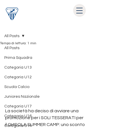
Post
All Posts
Tempo di lettura: 1 min
All Posts
Prima Squadra
Categoria U13
Categoria U12
Scuola Calcio
Juniores Nazionale
Categoria U17
La società ha deciso di avviare una 
Categoria U16
promozione per i SOLI TESSERATI per 
il CHISOLA SUMMER CAMP: uno sconto 
Categoria U14