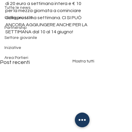
di 20 euro a settimana intera e € 10 
Tutte le news
per la mezza giornata a cominciare 
dalla prossima settimana. CI SI PUÒ 
Categoria U15
ANCORA AGGIUNGERE ANCHE PER LA 
Partnership
SETTIMANA dal 10 al 14 giugno!
Settore giovanile
Iniziative
Area Portieri
Mostra tutti
Post recenti