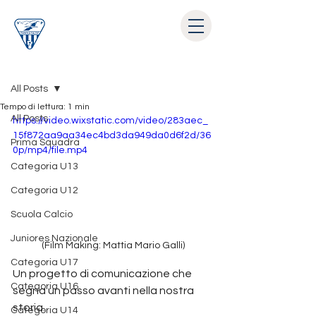
Post
All Posts
Tempo di lettura: 1 min
All Posts
https://video.wixstatic.com/video/283aec_
15f872aa9aa34ec4bd3da949da0d6f2d/36
Prima Squadra
0p/mp4/file.mp4
Categoria U13
Categoria U12
Scuola Calcio
Juniores Nazionale
(Film Making: Mattia Mario Galli)
Categoria U17
Un progetto di comunicazione che 
Categoria U16
segna un passo avanti nella nostra 
storia.
Categoria U14