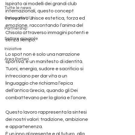
Ispirato ai modelli dei grandi club 
Tutte le news
internazionali, questo concept 
innovativo unisce estetica, forza ed 
Categoria U15
emozione, raccontando l’anima del 
Partnership
Chisola attraverso immagini potenti e 
Settore giovanile
senza tempo.
Iniziative
Lo spot non è solo una narrazione 
Area Portieri
sportiva: è un manifesto di identità.
Tuoni, energia, sudore e sacrificio si 
intrecciano per dar vita a un 
linguaggio che richiama l’epica 
dell’antica Grecia, quando gli Dei 
combattevano per la gloria e l’onore.
Questo lavoro rappresenta la sintesi 
dei nostri valori: tradizione, ambizione 
e appartenenza.
È un inno al presente e al futuro, alla 