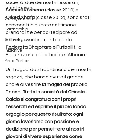
società: due dei nostri tesserati,
Tutte le news
Samuel Koshena
 (classe 2010) e 
Orked Xhafa
 (classe 2012), sono stati 
Categoria U15
convocati in queste settimane 
Partnership
prenatalizie per partecipare ad 
attività di allenamento con la 
Settore giovanile
Federata Shqiptare e Futbollit
, la 
Iniziative
Federazione calcistica dell’Albania.
Area Portieri
Un traguardo straordinario per i nostri 
ragazzi, che hanno avuto il grande 
onore di vestire la maglia del proprio 
Paese. 
Tutta la società del Chisola 
Calcio si congratula con i propri 
tesserati ed esprime il più profondo 
orgoglio per questo risultato: ogni 
giorno lavoriamo con passione e 
dedizione per permettere ai nostri 
giovani di vivere esperienze come 