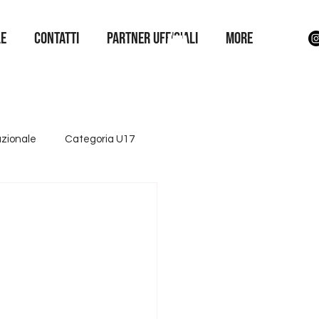
LE
Contatti
Partner Ufficiali
More
azionale
Categoria U17
ttore giovanile
Iniziative