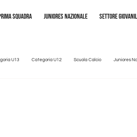
Prima squadra
juniores nazionale
SETTORE GIOVANI
goria U13
Categoria U12
Scuola Calcio
Juniores N
4
Tutte le news
Categoria U15
Partnership
Se