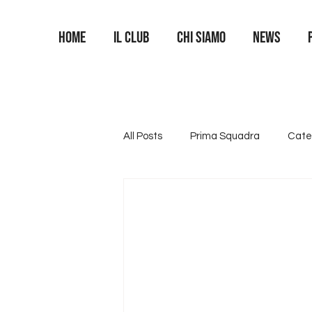
Home
Il Club
Chi siamo
News
All Posts
Prima Squadra
Cate
Categoria U16
Categoria U1
Area Portieri