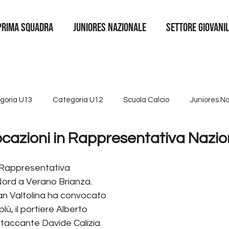
Prima squadra
juniores nazionale
SETTORE GIOVANI
goria U13
Categoria U12
Scuola Calcio
Juniores N
cazioni in Rappresentativa Nazio
4
Tutte le news
Categoria U15
Partnership
Se
a Rappresentativa 
Nord a Verano Brianza.
ian Valtolina ha convocato 
ù, il portiere Alberto 
ttaccante Davide Calizia.