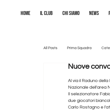
Home
Il Club
Chi siamo
News
All Posts
Prima Squadra
Cate
Nuove convo
Categoria U16
Categoria U1
Al via il Raduno dell
Nazionale dell'area 
Area Portieri
Il selezionatore Fab
due giocatori biancobl
Carlo Rostagno e l'a