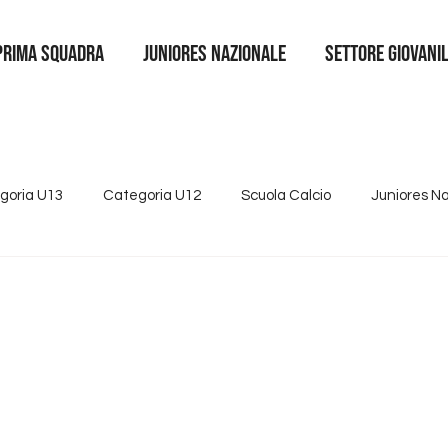
Prima squadra
juniores nazionale
SETTORE GIOVANI
goria U13
Categoria U12
Scuola Calcio
Juniores N
4
Tutte le news
Categoria U15
Partnership
Se