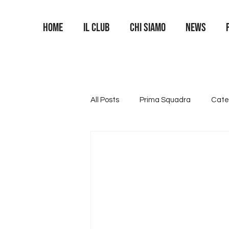
Home
Il Club
Chi siamo
News
All Posts
Prima Squadra
Cate
Categoria U16
Categoria U1
Area Portieri