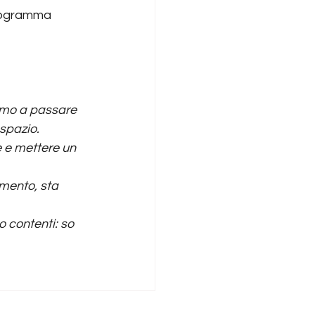
 programma 
amo a passare 
spazio.
e e mettere un 
mento, sta 
 contenti: so 