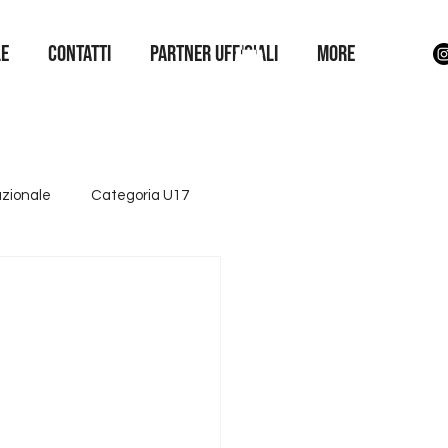
LE
Contatti
Partner Ufficiali
More
azionale
Categoria U17
ttore giovanile
Iniziative