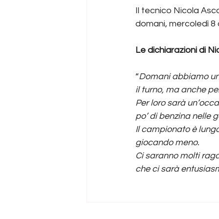
Il tecnico Nicola Asco
domani, mercoledì 8 o
Le dichiarazioni di Ni
“
Domani abbiamo un t
il turno, ma anche p
Per loro sarà un’occa
po’ di benzina nelle
Il campionato è lungo
giocando meno.
Ci saranno molti raga
che ci sarà entusiasm