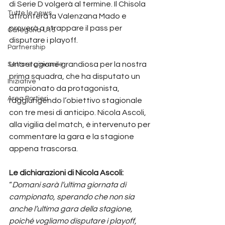
di Serie D volgerà al termine. Il Chisola 
Tutte le news
affronterà la Valenzana Mado e 
proverà a strappare il pass per 
Categoria U15
disputare i playoff.
Partnership
Una stagione grandiosa per la nostra 
Settore giovanile
prima squadra, che ha disputato un 
Iniziative
campionato da protagonista, 
Area Portieri
raggiungendo l’obiettivo stagionale 
con tre mesi di anticipo. Nicola Ascoli, 
alla vigilia del match, è intervenuto per 
commentare la gara e la stagione 
appena trascorsa.
Le dichiarazioni di Nicola Ascoli:
“
Domani sarà l’ultima giornata di 
campionato, sperando che non sia 
anche l’ultima gara della stagione, 
poiché vogliamo disputare i playoff, 