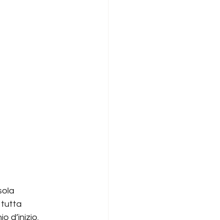
sola 
 tutta 
o d’inizio.