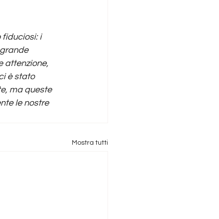
iduciosi: i 
 grande 
 attenzione, 
i è stato 
te, ma queste 
te le nostre 
Mostra tutti