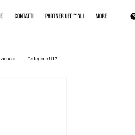
LE
Contatti
Partner Ufficiali
More
azionale
Categoria U17
ttore giovanile
Iniziative