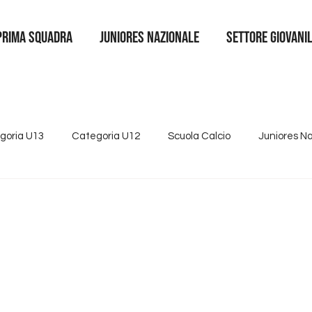
Prima squadra
juniores nazionale
SETTORE GIOVANI
goria U13
Categoria U12
Scuola Calcio
Juniores N
4
Tutte le news
Categoria U15
Partnership
Se