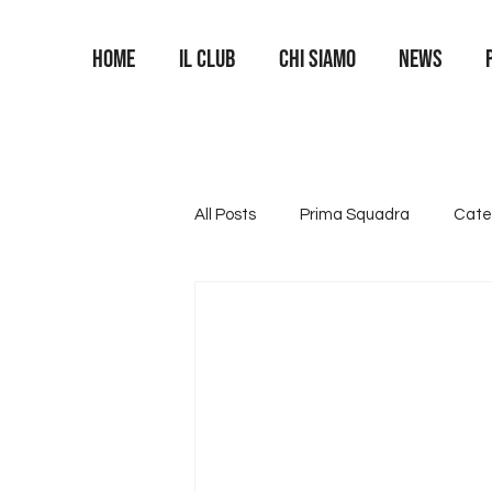
Home
Il Club
Chi siamo
News
All Posts
Prima Squadra
Cate
Categoria U16
Categoria U1
Area Portieri