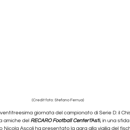
(Credit foto: Stefano Ferrua)
 ventitreesima giornata del campionato di Serie D: il Chi
a amiche del 
RECARO
Football
Center
l’Asti
, in una sfida
 Nicola Ascoli ha presentato la gara alla vigilia del fischi