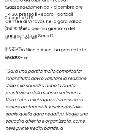
Gozzano (domenica 7 dicembre ore 
Tutte le news
14:30, presso il Recaro Football 
Categoria U15
Centee di Vinovo), nella gara valida 
Partnership
per la quindicesima giornata del 
campionato di Serie D.
Settore giovanile
Iniziative
Il tecnico Nicola Ascoli ha presentato 
la gara:
Area Portieri
“
Sarà una partita molto complicata: 
innanzitutto dovrò valutare la reazione 
della mia squadra dopo la brutta 
prestazione della scorsa settimana. 
Vorrei che i miei ragazzi tornassero a 
essere protagonisti, lasciandosi alle 
spalle quella gara negativa. Voglio una 
squadra attenta e organizzata, come 
nelle prime tredici partite, a 