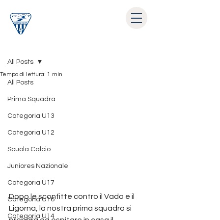
Post
All Posts
Tempo di lettura: 1 min
All Posts
Prima Squadra
Categoria U13
Categoria U12
Scuola Calcio
Juniores Nazionale
Categoria U17
Dopo le sconfitte contro il Vado e il 
Categoria U16
Ligorna, la nostra prima squadra si 
Categoria U14
prepara ad ospitare in casa il 