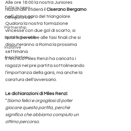
Alle ore 16:00 la nostra Juniores 
Tutte le news
Nazionale sfiderà il 
Ciserano Bergamo
nell’ultima gara del triangolare. 
Categoria U15
Qualora la nostra formazione 
Partnership
vincesse con due gol di scarto, si 
qualificherebbe alle fasi finali che si 
Settore giovanile
disputeranno a Roma la prossima 
Iniziative
settimana.
Area Portieri
Il tecnico Miles Renzi ha caricato i 
ragazzi nel pre partita sottolineando 
l’importanza della gara, ma anche la 
caratura dell’avversario.
Le dichiarazioni di Miles Renzi:
“
Siamo felici e orgogliosi di poter 
giocare questa partita, perché 
significa che abbiamo compiuto un 
ottimo percorso.