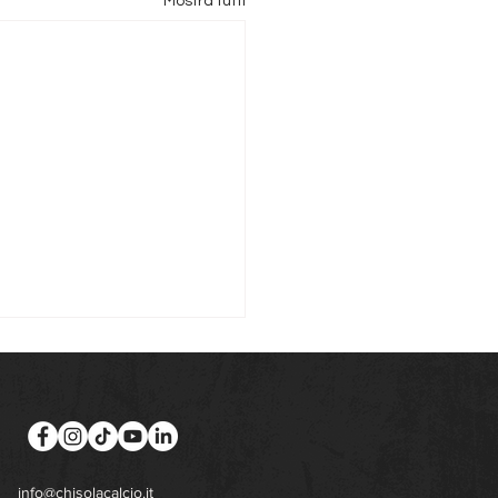
Mostra tutti
info@chisolacalcio.it