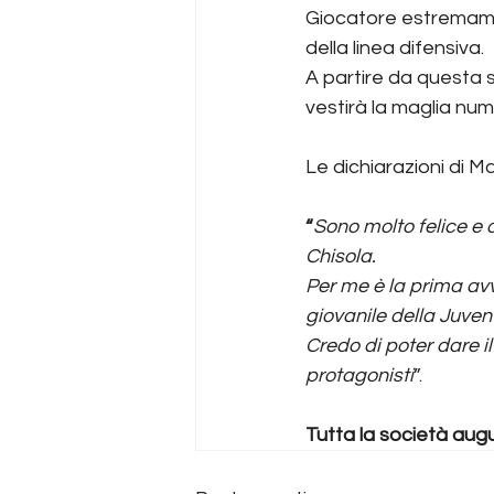
Giocatore estremament
della linea difensiva.
A partire da questa 
vestirà la maglia num
Le dichiarazioni di M
“
Sono molto felice e 
Chisola.
Per me è la prima avv
giovanile della Juven
Credo di poter dare i
protagonisti
”.
Tutta la società aug