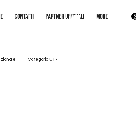
LE
Contatti
Partner Ufficiali
More
azionale
Categoria U17
ttore giovanile
Iniziative