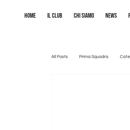
Home
Il Club
Chi siamo
News
All Posts
Prima Squadra
Cate
Categoria U16
Categoria U1
Area Portieri