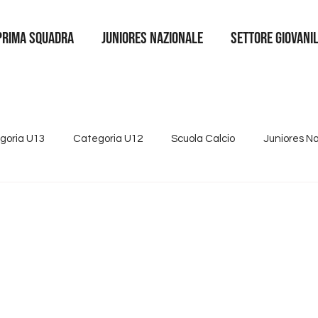
Prima squadra
juniores nazionale
SETTORE GIOVANI
goria U13
Categoria U12
Scuola Calcio
Juniores N
4
Tutte le news
Categoria U15
Partnership
Se