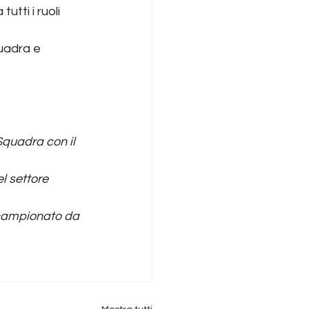
tti i ruoli 
uadra e 
Squadra con il 
l settore 
 campionato da 