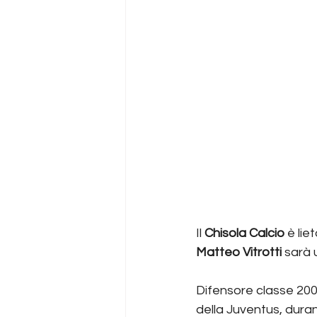
Il 
Chisola Calcio
 è li
Matteo Vitrotti 
sarà 
Difensore classe 2008
della Juventus, duran