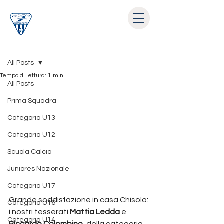
Post
All Posts
Tempo di lettura: 1 min
All Posts
Prima Squadra
Categoria U13
Categoria U12
Scuola Calcio
Juniores Nazionale
Categoria U17
Grande soddisfazione in casa Chisola: 
Categoria U16
i nostri tesserati 
Mattia Ledda
 e 
Categoria U14
Riccardo Colombino
, della categoria 