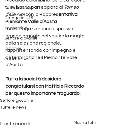
U14, hanno partecipato al 
Torneo 
Tutte le news
delle Alpi
 con la Rappres
entativa 
Categoria U15
Piemonte Valle d’Aosta
.
Partnership
I nostri ragazzi hanno espresso 
grande orgoglio nel vestire la maglia 
Settore giovanile
della selezione regionale, 
Iniziative
rappresentando con impegno e 
determinazione il Piemonte Valle 
Area Portieri
d’Aosta.
Tutta la società desidera 
congratularsi con Mattia e Riccardo 
per questo importante traguardo.
Settore giovanile
Tutte le news
Mostra tutti
Post recenti