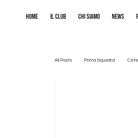
Home
Il Club
Chi siamo
News
All Posts
Prima Squadra
Cate
Categoria U16
Categoria U1
Area Portieri