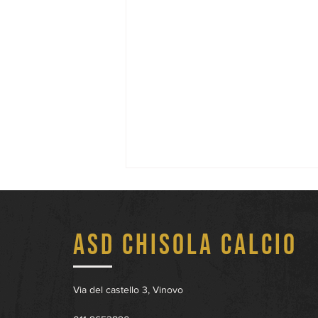
ASD Chisola Calcio
Via del castello 3, Vinovo
Definiti i Gironi di Serie D: