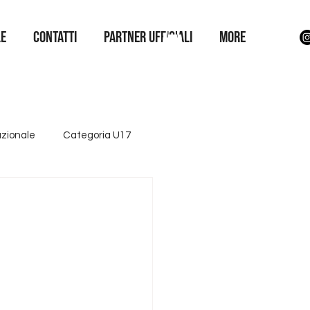
LE
Contatti
Partner Ufficiali
More
azionale
Categoria U17
ttore giovanile
Iniziative