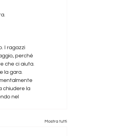
ra.
. I ragazzi 
aggio, perché 
e che ci aiuta.
 la gara. 
 mentalmente 
a chiudere la 
endo nel 
Mostra tutti