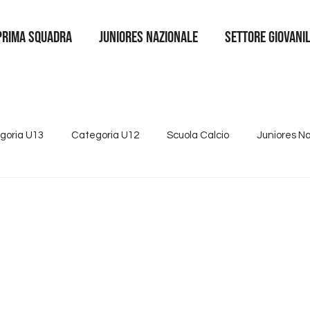
Prima squadra
juniores nazionale
SETTORE GIOVANI
goria U13
Categoria U12
Scuola Calcio
Juniores N
4
Tutte le news
Categoria U15
Partnership
Se