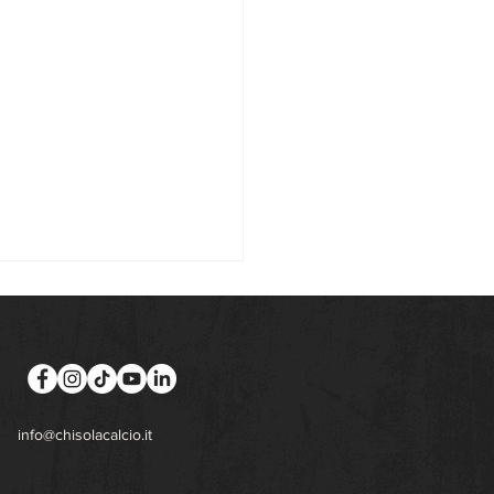
info@chisolacalcio.it
nito l'organigramma