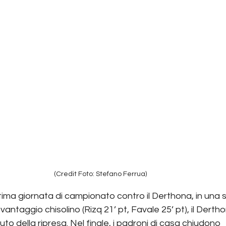
(Credit Foto: Stefano Ferrua)
ttima giornata di campionato contro il Derthona, in una sf
o vantaggio chisolino (Rizq 21’ pt, Favale 25’ pt), il Derth
to della ripresa. Nel finale, i padroni di casa chiudono 