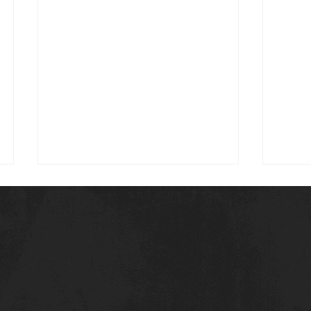
Salem Bannani in
Defi