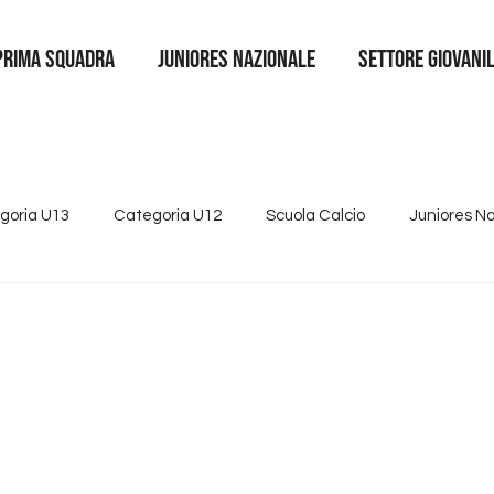
Prima squadra
juniores nazionale
SETTORE GIOVANI
goria U13
Categoria U12
Scuola Calcio
Juniores N
4
Tutte le news
Categoria U15
Partnership
Se