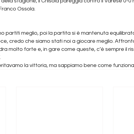
della stagione, il Chisola pareggia contro il Varese 0-0 n
 Franco Ossola.
no partiti meglio, poi la partita si è mantenuta equilibrata
e, credo che siamo stati noi a giocare meglio. Affron
 molto forte e, in gare come queste, c’è sempre il risc
.
tavamo la vittoria, ma sappiamo bene come funziona il