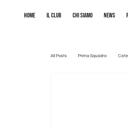
Home
Il Club
Chi siamo
News
All Posts
Prima Squadra
Cate
Categoria U16
Categoria U1
Area Portieri