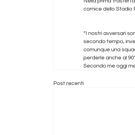
Nella prima trasferta 
cornice dello Stadio
“I nostri avversari so
secondo tempo, invec
comunque una squadra
perderle anche al 90’
Secondo me oggi meri
Post recenti