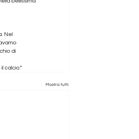
ella bellissima 
. Nel 
tavamo 
hio di 
 calcio.”
Mostra tutti