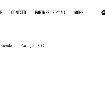
LE
Contatti
Partner Ufficiali
More
azionale
Categoria U17
ttore giovanile
Iniziative