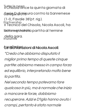
Tutte le news
Il Chisola vince la quinta giornata di 
Serie D di misura contro la Sanremese 
Categoria U15
(1-0, Favale 38’pt. rig.).
Partnership
Il Tecnico del Chisola, Nicola Ascoli, ha 
commentato la partita al termine 
Settore giovanile
della gara.
Iniziative
Area Portieri
Le dichiarazioni di Nicola Ascoli:
“Credo che abbiamo disputato il 
miglior primo tempo di queste cinque 
partite: abbiamo messo in campo forza 
ed equilibrio, interpretando molto bene 
la partita.
Nel secondo tempo potevamo fare 
qualcosa in più, ma è normale che inizio 
a mancare le forze, dobbiamo 
recuperare. Azizi e D’Iglio hanno avuto i 
crampi, pertanto è stato normale 