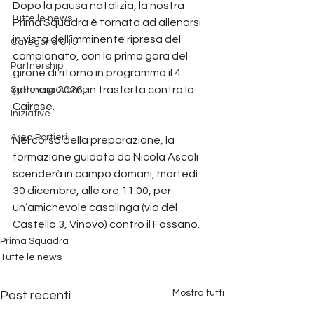
Dopo la pausa natalizia, la nostra 
Tutte le news
Prima Squadra è tornata ad allenarsi 
in vista dell’imminente ripresa del 
Categoria U15
campionato, con la prima gara del 
Partnership
girone di ritorno in programma il 4 
gennaio 2026, in trasferta contro la 
Settore giovanile
Cairese.
Iniziative
Area Portieri
Nel corso della preparazione, la 
formazione guidata da Nicola Ascoli 
scenderà in campo domani, martedì 
30 dicembre, alle ore 11:00, per 
un’amichevole casalinga (via del 
Castello 3, Vinovo) contro il Fossano.
Prima Squadra
Tutte le news
Mostra tutti
Post recenti