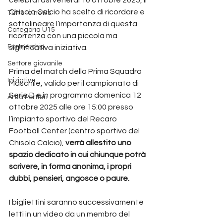
Chisola Calcio ha scelto di ricordare e 
Tutte le news
sottolineare l’importanza di questa 
Categoria U15
ricorrenza con una piccola ma 
Partnership
significativa iniziativa.
Settore giovanile
Prima del match della Prima Squadra 
Iniziative
Maschile, valido per il campionato di 
Serie D e in programma domenica 12 
Area Portieri
ottobre 2025 alle ore 15:00 presso 
l’impianto sportivo del Recaro 
Football Center (centro sportivo del 
Chisola Calcio), 
verrà allestito uno 
spazio dedicato in cui chiunque potrà 
scrivere, in forma anonima, i propri 
dubbi, pensieri, angosce o paure.
I bigliettini saranno successivamente 
letti in un video da un membro del 