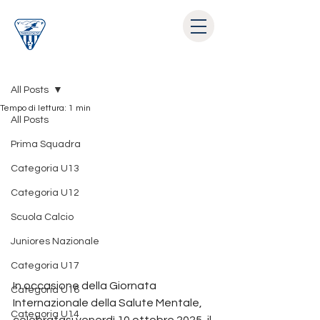
Post
All Posts
Tempo di lettura: 1 min
All Posts
Prima Squadra
Categoria U13
Categoria U12
Scuola Calcio
Juniores Nazionale
Categoria U17
In occasione della Giornata 
Categoria U16
Internazionale della Salute Mentale, 
Categoria U14
celebratasi venerdì 10 ottobre 2025, il 