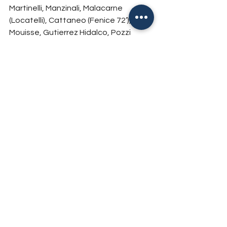
Martinelli, Manzinali, Malacarne 
(Locatelli), Cattaneo (Fenice 72’), 
Mouisse, Gutierrez Hidalco, Pozzi 
(Martin Manzan)
A disp. Ausenda, Gambirasio, Arnoldi, 
Fenice, Gavazzi, Locatelli, Valotti, 
Darboe, Martin Manzan
All. Orlandini
Ammonito: Paneghini (C), Locatelli (V)
Espulsioni: Garbellini (C)
Settore giovanile
Tutte le news
Mostra tutti
Post recenti