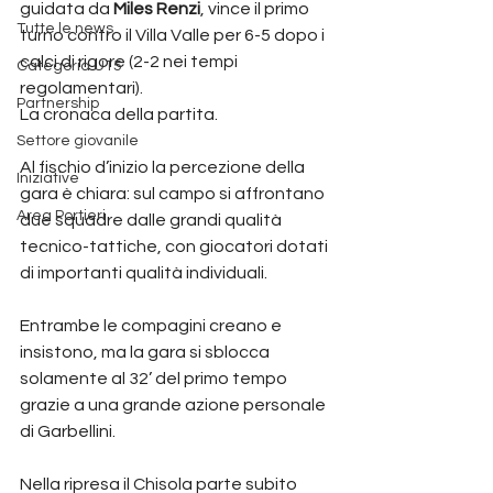
guidata da 
Miles Renzi
, vince il primo 
Tutte le news
turno contro il Villa Valle per 6-5 dopo i 
calci di rigore (2-2 nei tempi 
Categoria U15
regolamentari).
Partnership
La cronaca della partita.
Settore giovanile
Al fischio d’inizio la percezione della 
Iniziative
gara è chiara: sul campo si affrontano 
Area Portieri
due squadre dalle grandi qualità 
tecnico-tattiche, con giocatori dotati 
di importanti qualità individuali.
Entrambe le compagini creano e 
insistono, ma la gara si sblocca 
solamente al 32’ del primo tempo 
grazie a una grande azione personale 
di Garbellini.
Nella ripresa il Chisola parte subito 