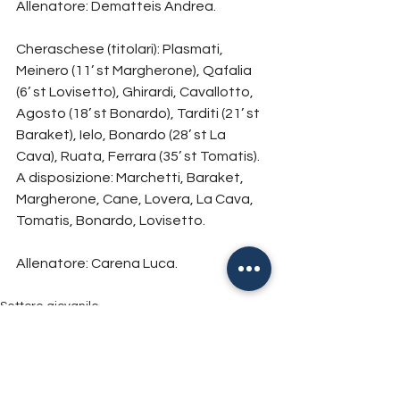
Allenatore: Dematteis Andrea.
Cheraschese (titolari): Plasmati, 
Meinero (11’ st Margherone), Qafalia 
(6’ st Lovisetto), Ghirardi, Cavallotto, 
Agosto (18’ st Bonardo), Tarditi (21’ st 
Baraket), Ielo, Bonardo (28’ st La 
Cava), Ruata, Ferrara (35’ st Tomatis).
A disposizione: Marchetti, Baraket, 
Margherone, Cane, Lovera, La Cava, 
Tomatis, Bonardo, Lovisetto.
Allenatore: Carena Luca.
Settore giovanile
Tutte le news
Mostra tutti
Post recenti