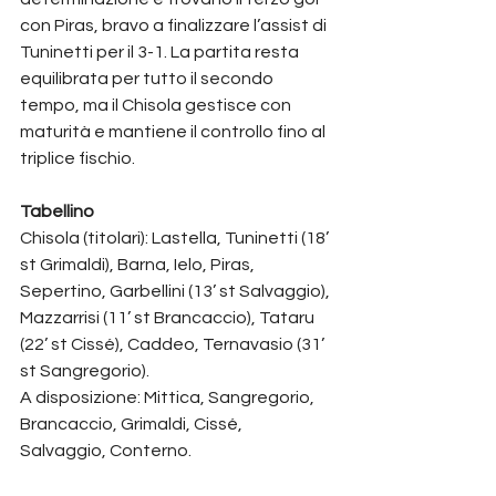
con Piras, bravo a finalizzare l’assist di 
Tuninetti per il 3-1. La partita resta 
equilibrata per tutto il secondo 
tempo, ma il Chisola gestisce con 
maturità e mantiene il controllo fino al 
triplice fischio.
Tabellino
Chisola (titolari): Lastella, Tuninetti (18’ 
st Grimaldi), Barna, Ielo, Piras, 
Sepertino, Garbellini (13’ st Salvaggio), 
Mazzarrisi (11’ st Brancaccio), Tataru 
(22’ st Cissé), Caddeo, Ternavasio (31’ 
st Sangregorio).
A disposizione: Mittica, Sangregorio, 
Brancaccio, Grimaldi, Cissé, 
Salvaggio, Conterno.