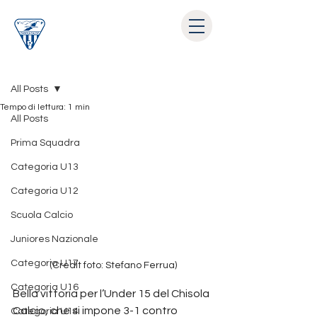
Post
All Posts
Tempo di lettura: 1 min
All Posts
Prima Squadra
Categoria U13
Categoria U12
Scuola Calcio
Juniores Nazionale
Categoria U17
(Credit foto: Stefano Ferrua)
Categoria U16
Bella vittoria per l’Under 15 del Chisola 
Calcio, che si impone 3-1 contro 
Categoria U14