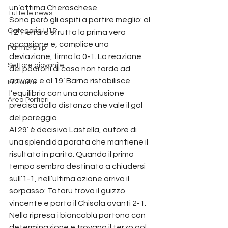
un’ottima Cheraschese.
Tutte le news
Sono però gli ospiti a partire meglio: al 
Categoria U15
12’ Ferrara sfrutta la prima vera 
occasione e, complice una 
Partnership
deviazione, firma lo 0-1. La reazione 
Settore giovanile
dei padroni di casa non tarda ad 
arrivare e al 19’ Barna ristabilisce 
Iniziative
l’equilibrio con una conclusione 
Area Portieri
precisa dalla distanza che vale il gol 
del pareggio.
Al 29’ è decisivo Lastella, autore di 
una splendida parata che mantiene il 
risultato in parità. Quando il primo 
tempo sembra destinato a chiudersi 
sull’1-1, nell’ultima azione arriva il 
sorpasso: Tataru trova il guizzo 
vincente e porta il Chisola avanti 2-1.
Nella ripresa i biancoblù partono con 
determinazione e trovano il terzo gol 