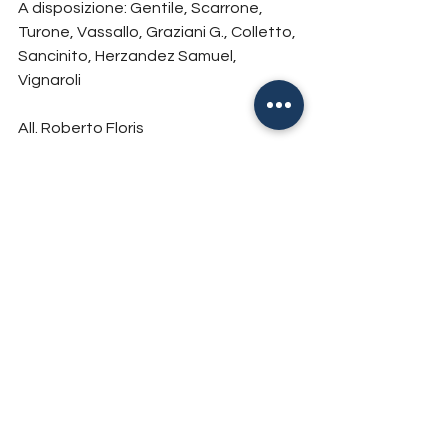
A disposizione: Gentile, Scarrone, 
Turone, Vassallo, Graziani G., Colletto, 
Sancinito, Herzandez Samuel, 
Vignaroli 
All. Roberto Floris 
Ammonizioni: Rosano 31’pt (C), Ceppi 
40’pt. (Cairese), Mazzotta 03’st (C), 
Gargiulo 67’st. (Cairese)
Prima Squadra
Tutte le news
Mostra tutti
Post recenti