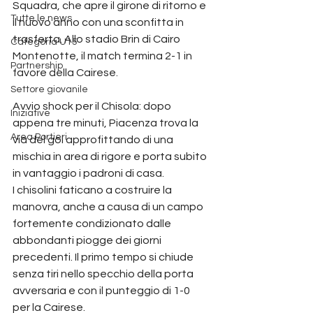
Squadra, che apre il girone di ritorno e 
Tutte le news
il nuovo anno con una sconfitta in 
trasferta. Allo stadio Brin di Cairo 
Categoria U15
Montenotte, il match termina 2-1 in 
Partnership
favore della Cairese.
Settore giovanile
Avvio shock per il Chisola: dopo 
Iniziative
appena tre minuti, Piacenza trova la 
Area Portieri
via del gol approfittando di una 
mischia in area di rigore e porta subito 
in vantaggio i padroni di casa.
I chisolini faticano a costruire la 
manovra, anche a causa di un campo 
fortemente condizionato dalle 
abbondanti piogge dei giorni 
precedenti. Il primo tempo si chiude 
senza tiri nello specchio della porta 
avversaria e con il punteggio di 1-0 
per la Cairese.