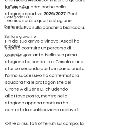
la Prima Squadra anche nella 
Tutte le news
stagione sportiva 
2026/2027
. Per il 
Categoria U15
tecnico sarà la quarta stagione 
Partnership
consecutiva sulla panchina biancoblù.
Settore giovanile
Fin dal suo arrivo a Vinovo, Ascoli ha 
Iniziative
saputo costruire un percorso di 
crescita costante. Nella sua prima 
Area Portieri
stagione ha condotto il Chisola a uno 
storico secondo posto in campionato; 
l'anno successivo ha confermato la 
squadra tra le protagoniste del 
Girone A di Serie D, chiudendo 
all'ottavo posto, mentre nella 
stagione appena conclusa ha 
centrato la qualificazione ai playoff.
Oltre ai risultati ottenuti sul campo, la 