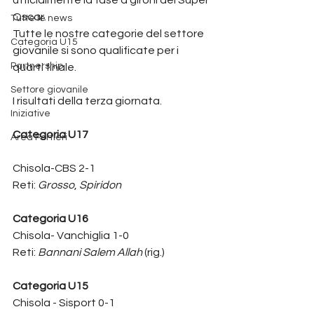
Oscar. 
Tutte le news
Tutte le nostre categorie del settore 
Categoria U15
giovanile si sono qualificate per i 
Partnership
quarti finale.
Settore giovanile
I risultati della terza giornata. 
Iniziative
Categoria U17
Area Portieri
Chisola-CBS 2-1
Reti: 
Grosso
, 
Spiridon
Categoria U16
Chisola- Vanchiglia 1-0
Reti: 
Bannani Salem Allah
 (rig.)
Categoria U15
Chisola - Sisport 0-1