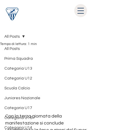
Post
All Posts
Tempo di lettura: 1 min
All Posts
Prima Squadra
Categoria U13
Categoria U12
Scuola Calcio
Juniores Nazionale
Categoria U17
Con la terza giornata della 
Categoria U16
manifestazione si conclude 
Categoria U14
ufficialmente la fase a gironi del Super 