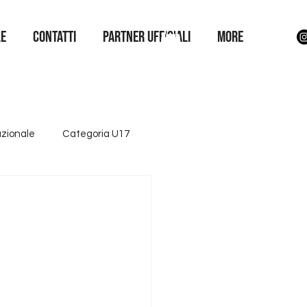
LE
Contatti
Partner Ufficiali
More
azionale
Categoria U17
ttore giovanile
Iniziative