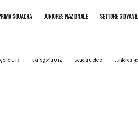
Prima squadra
juniores nazionale
SETTORE GIOVANI
goria U13
Categoria U12
Scuola Calcio
Juniores N
4
Tutte le news
Categoria U15
Partnership
Se