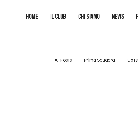
Home
Il Club
Chi siamo
News
All Posts
Prima Squadra
Cate
Categoria U16
Categoria U1
Area Portieri