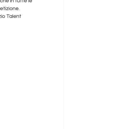
he in tutte le 
etizione. 
io Talent 