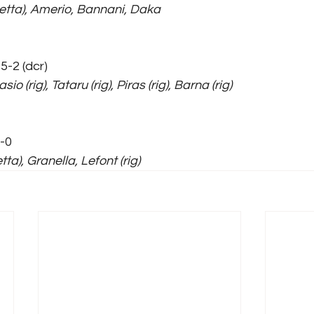
etta), Amerio, Bannani, Daka
5-2 (dcr)
o (rig), Tataru (rig), Piras (rig), Barna (rig)
4-0
ta), Granella, Lefont (rig)