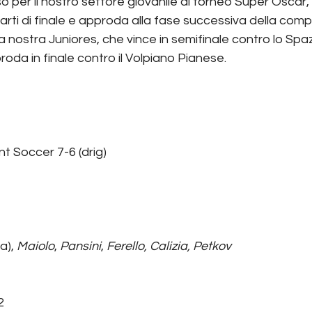
per il nostro settore giovanile al torneo Super Oscar, c
arti di finale e approda alla fase successiva della comp
a nostra Juniores, che vince in semifinale contro lo Spaz
roda in finale contro il Volpiano Pianese.
nt Soccer 7-6 (drig)
a),
 Maiolo
, 
Pansini
, 
Ferello, Calizia, Petkov
2