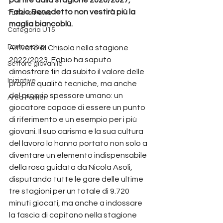
Fabio Benedetto non vestirà più la 
Tutte le news
maglia biancoblù.
Categoria U15
Partnership
Arrivato al Chisola nella stagione 
2022/2023, Fabio ha saputo 
Settore giovanile
dimostrare fin da subito il valore delle 
Iniziative
proprie qualità tecniche, ma anche 
del proprio spessore umano: un 
Area Portieri
giocatore capace di essere un punto 
di riferimento e un esempio per i più 
giovani. Il suo carisma e la sua cultura 
del lavoro lo hanno portato non solo a 
diventare un elemento indispensabile 
della rosa guidata da Nicola Asoli, 
disputando tutte le gare delle ultime 
tre stagioni per un totale di 9.720 
minuti giocati, ma anche a indossare 
la fascia di capitano nella stagione 