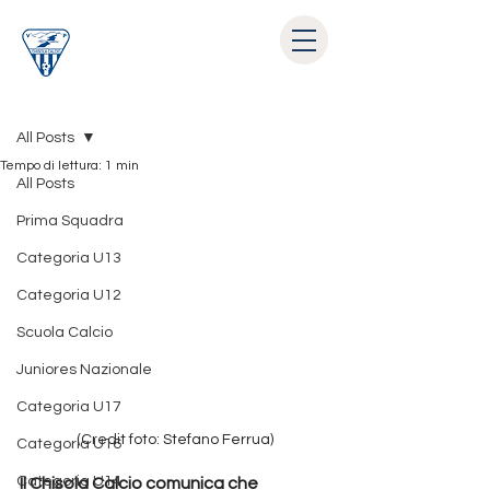
Post
All Posts
Tempo di lettura: 1 min
All Posts
Prima Squadra
Categoria U13
Categoria U12
Scuola Calcio
Juniores Nazionale
Categoria U17
(Credit foto: Stefano Ferrua)
Categoria U16
Categoria U14
Il Chisola Calcio comunica che 