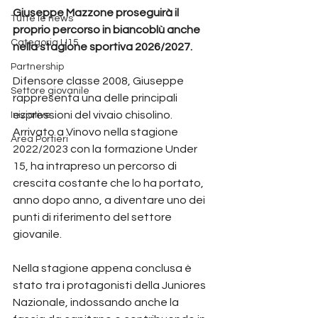
Giuseppe Mazzone proseguirà il 
Tutte le news
proprio percorso in biancoblù anche 
Categoria U15
nella stagione sportiva 2026/2027.
Partnership
Difensore classe 2008, Giuseppe 
Settore giovanile
rappresenta una delle principali 
espressioni del vivaio chisolino. 
Iniziative
Arrivato a Vinovo nella stagione 
Area Portieri
2022/2023 con la formazione Under 
15, ha intrapreso un percorso di 
crescita costante che lo ha portato, 
anno dopo anno, a diventare uno dei 
punti di riferimento del settore 
giovanile.
Nella stagione appena conclusa è 
stato tra i protagonisti della Juniores 
Nazionale, indossando anche la 