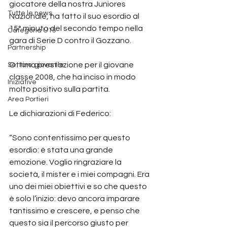
giocatore della nostra Juniores 
Tutte le news
Nazionale, ha fatto il suo esordio al 
15° minuto del secondo tempo nella 
Categoria U15
gara di Serie D contro il Gozzano.
Partnership
Ottima prestazione per il giovane 
Settore giovanile
classe 2008, che ha inciso in modo 
Iniziative
molto positivo sulla partita.
Area Portieri
Le dichiarazioni di Federico:
“Sono contentissimo per questo 
esordio: è stata una grande 
emozione. Voglio ringraziare la 
società, il mister e i miei compagni. Era 
uno dei miei obiettivi e so che questo 
è solo l’inizio: devo ancora imparare 
tantissimo e crescere, e penso che 
questo sia il percorso giusto per 