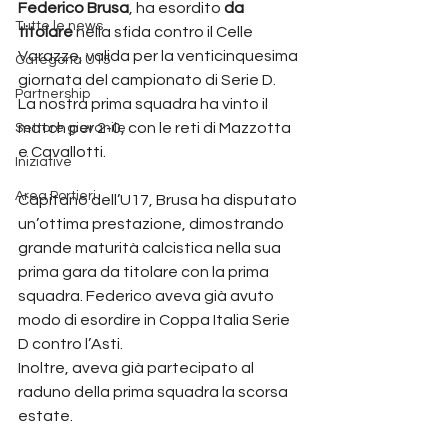
Federico
Brusa
, ha esordito 
da
Tutte le news
titolare
 nella sfida contro il Celle 
Varazze, valida per la venticinquesima 
Categoria U15
giornata del campionato di Serie D.
Partnership
La nostra prima squadra ha vinto il 
match per 2-0, con le reti di Mazzotta 
Settore giovanile
e Cavallotti.
Iniziative
Area Portieri
Capitano dell’U17, Brusa ha disputato 
un’ottima prestazione, dimostrando 
grande maturità calcistica nella sua 
prima gara da titolare con la prima 
squadra. Federico aveva già avuto 
modo di esordire in Coppa Italia Serie 
D contro l’Asti.
Inoltre, aveva già partecipato al 
raduno della prima squadra la scorsa 
estate.