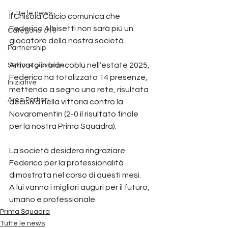
Tutte le news
Il Chisola Calcio comunica che 
Federico Albisetti non sarà più un 
Categoria U15
giocatore della nostra società.
Partnership
Arrivato in biancoblù nell’estate 2025, 
Settore giovanile
Federico ha totalizzato 14 presenze, 
Iniziative
mettendo a segno una rete, risultata 
Area Portieri
decisiva nella vittoria contro la 
Novaromentin (2-0 il risultato finale 
per la nostra Prima Squadra).
La società desidera ringraziare 
Federico per la professionalità 
dimostrata nel corso di questi mesi.
A lui vanno i migliori auguri per il futuro, 
umano e professionale.
Prima Squadra
Tutte le news