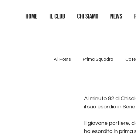
Home
Il Club
Chi siamo
News
All Posts
Prima Squadra
Cate
Categoria U16
Categoria U1
Al minuto 82 di Chiso
il suo esordio in Serie
Area Portieri
Il giovane portiere, c
ha esordito in prima 