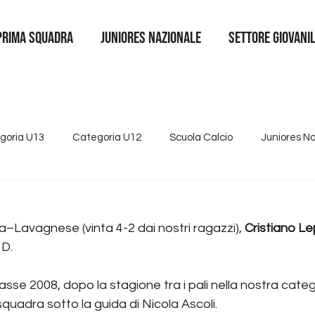
Prima squadra
juniores nazionale
SETTORE GIOVANI
goria U13
Categoria U12
Scuola Calcio
Juniores N
4
Tutte le news
Categoria U15
Partnership
Se
la–Lavagnese (vinta 4-2 dai nostri ragazzi), 
Cristiano L
 D.
lasse 2008, dopo la stagione tra i pali nella nostra categ
squadra sotto la guida di Nicola Ascoli.