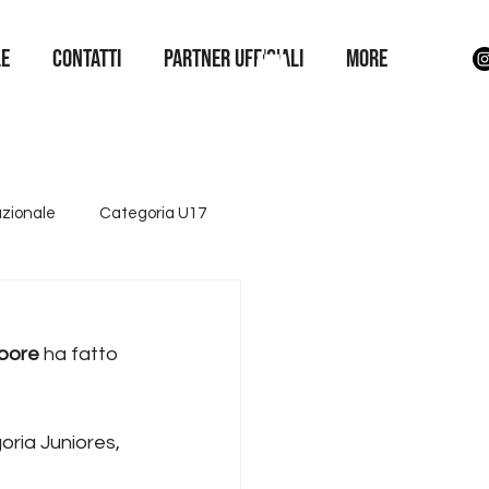
LE
Contatti
Partner Ufficiali
More
azionale
Categoria U17
ttore giovanile
Iniziative
epore
 ha fatto 
oria Juniores, 