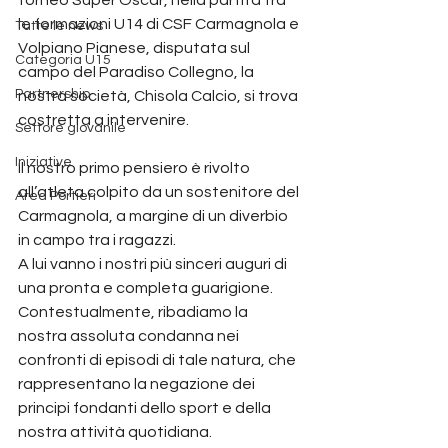
le formazioni U14 di CSF Carmagnola e 
Tutte le news
Volpiano Pianese, disputata sul 
Categoria U15
campo del Paradiso Collegno, la 
Partnership
nostra società, Chisola Calcio, si trova 
costretta a intervenire.
Settore giovanile
Iniziative
Il nostro primo pensiero è rivolto 
all’atleta colpito da un sostenitore del 
Area Portieri
Carmagnola, a margine di un diverbio 
in campo tra i ragazzi. 
A lui vanno i nostri più sinceri auguri di 
una pronta e completa guarigione. 
Contestualmente, ribadiamo la 
nostra assoluta condanna nei 
confronti di episodi di tale natura, che 
rappresentano la negazione dei 
principi fondanti dello sport e della 
nostra attività quotidiana.