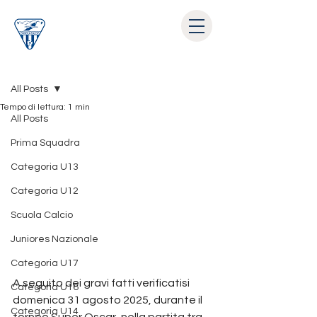
Post
All Posts
Tempo di lettura: 1 min
All Posts
Prima Squadra
Categoria U13
Categoria U12
Scuola Calcio
Juniores Nazionale
Categoria U17
A seguito dei gravi fatti verificatisi 
Categoria U16
domenica 31 agosto 2025, durante il 
Categoria U14
torneo Super Oscar, nella partita tra 