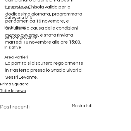
Levante e Chisola valida per la 
Tutte le news
dodicesima giornata, programmata 
Categoria U15
per domenica 16 novembre, e 
Partnership
annullata a causa delle condizioni 
meteo avverse, è stata rinviata 
Settore giovanile
martedì 18 novembre alle ore 
15:00
.
Iniziative
Area Portieri
La partita si disputerà regolarmente 
in trasferta presso lo Stadio Sivori di 
Sestri Levante.
Prima Squadra
Tutte le news
Mostra tutti
Post recenti