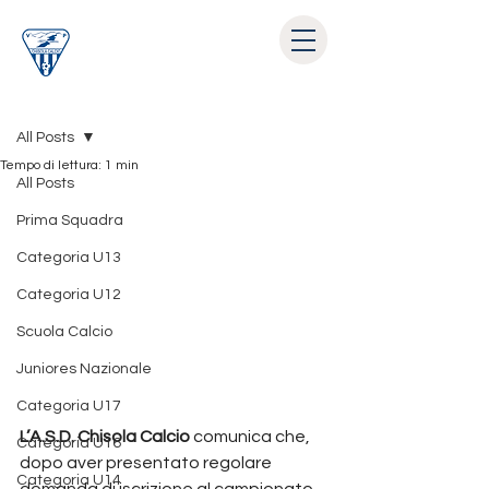
Post
All Posts
Tempo di lettura: 1 min
All Posts
Prima Squadra
Categoria U13
Categoria U12
Scuola Calcio
Juniores Nazionale
Categoria U17
L’A.S.D. Chisola Calcio
 comunica che, 
Categoria U16
dopo aver presentato regolare 
Categoria U14
domanda di iscrizione al campionato 