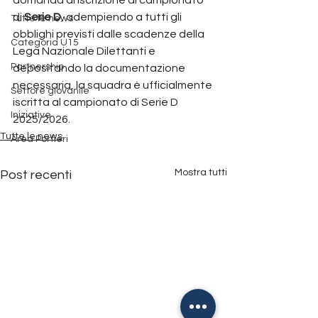
di 
Serie D
, adempiendo a tutti gli 
Tutte le news
obblighi previsti dalle scadenze della 
Categoria U15
Lega Nazionale Dilettanti e 
Partnership
depositando la documentazione 
necessaria, la squadra è ufficialmente 
Settore giovanile
iscritta al campionato di Serie D 
Iniziative
2025/2026.
Tutte le news
Area Portieri
Mostra tutti
Post recenti