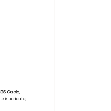
CBS Calcio
, 
e incaricata, 