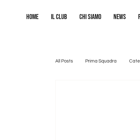
Home
Il Club
Chi siamo
News
All Posts
Prima Squadra
Cate
Categoria U16
Categoria U1
Area Portieri