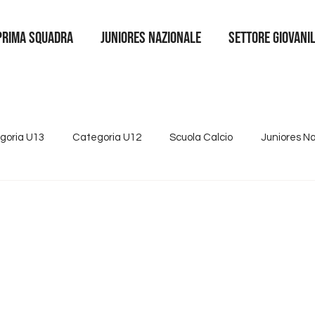
Prima squadra
juniores nazionale
SETTORE GIOVANI
goria U13
Categoria U12
Scuola Calcio
Juniores N
4
Tutte le news
Categoria U15
Partnership
Se