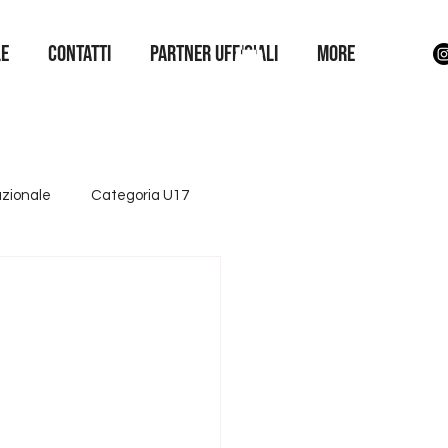
LE
Contatti
Partner Ufficiali
More
azionale
Categoria U17
ttore giovanile
Iniziative