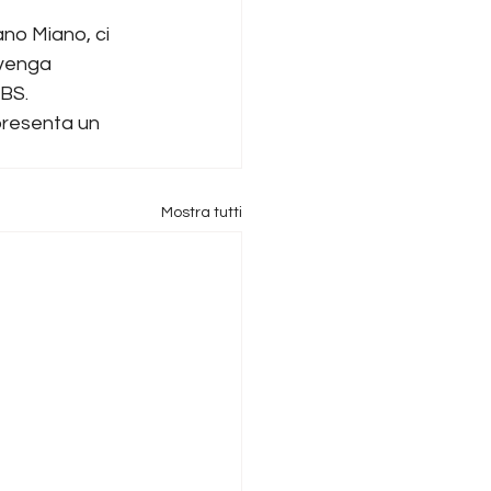
ano Miano, ci 
 venga 
CBS.
presenta un 
Mostra tutti