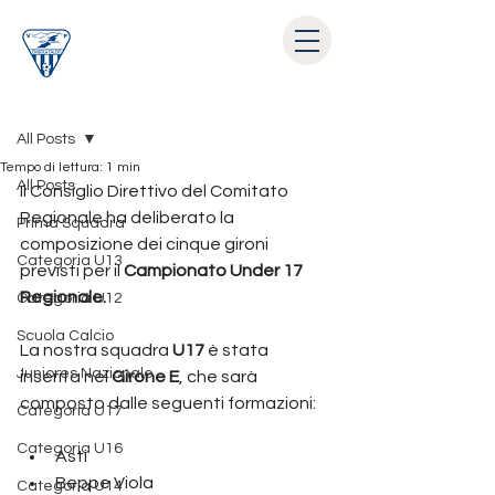
Post
All Posts
Tempo di lettura: 1 min
All Posts
Il Consiglio Direttivo del Comitato 
Regionale ha deliberato la 
Prima Squadra
composizione dei cinque gironi 
Categoria U13
previsti per il 
Campionato Under 17 
Regionale.
Categoria U12
Scuola Calcio
La nostra squadra 
U17
 è stata 
Juniores Nazionale
inserita nel 
Girone E
, che sarà 
composto dalle seguenti formazioni:
Categoria U17
Categoria U16
Asti
Beppe Viola
Categoria U14