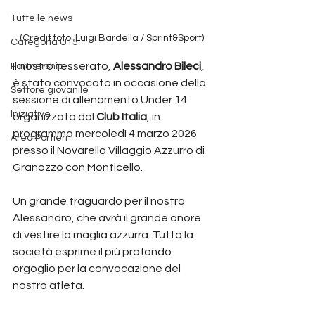
Tutte le news
(Credit foto: Luigi Bardella / Sprint&Sport) 
Categoria U15
Il nostro tesserato, 
Alessandro
Bileci
, 
Partnership
è stato convocato in occasione della 
Settore giovanile
sessione di allenamento Under 14 
Iniziative
organizzata dal 
Club
Italia
, in 
programma mercoledì 4 marzo 2026 
Area Portieri
presso il Novarello Villaggio Azzurro di 
Granozzo con Monticello.
Un grande traguardo per il nostro 
Alessandro, che avrà il grande onore 
di vestire la maglia azzurra. Tutta la 
società esprime il più profondo 
orgoglio per la convocazione del 
nostro atleta.